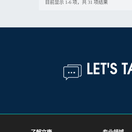
目前显示
1
-
6
项，共
31
项结果
LET'S 