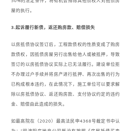
50%的法定条件，将有机会排除其他债权人对抵债房
屋的执行。
3.起诉履行新债，返还购房款、赔偿损失
以房抵债协议签订后，工程款债权的性质变成了购房
款债权，因抵债房屋另行出售给他人或被抵押，导致
签订的以房抵债协议实际上已无法履行。建设单位拒
不办理过户手续并将房产进行抵押、再次出售的行为
已构成根本违约，在此情况下，施工单位可以要求解
除以房抵债协议、返还购房款、支付协议约定的违约
金、赔偿由此造成的损失。
如最高院在（2020）最高法民申4368号裁定书中认
为：“现淯阳房地产公司既没有按照《房屋抵债买卖