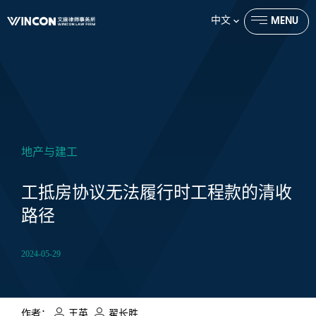
中文
MENU
CLOSE
地产与建工
工抵房协议无法履行时工程款的清收
路径
2024-05-29
作者：
王英
,
翟长胜